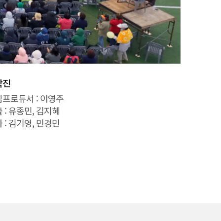
작진
프로듀서 : 이영주
 : 유종민, 김지혜
 : 김기영, 민경민