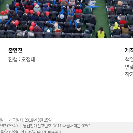
출연진
제
진행 : 오정태
책임
연출
작가
큐톤
9일
개국일자: 2018년 8월 15일
82-05549
통신판매신고번호: 2011-서울서대문-0257
ed. 02)3703-6114 nbs@nongmin.com